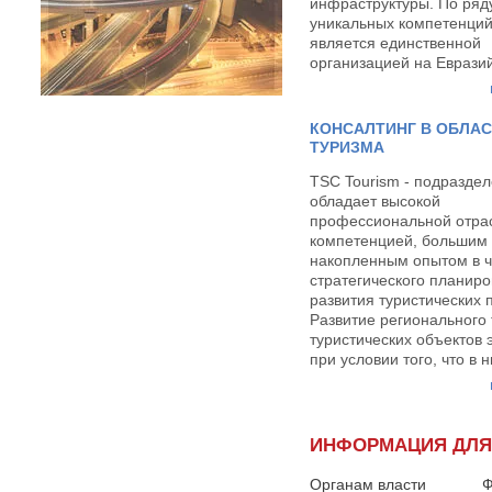
инфраструктуры. По ряд
уникальных компетенци
является единственной
организацией на Еврази
пространстве.
КОНСАЛТИНГ В ОБЛА
ТУРИЗМА
TSC Tourism - подразде
обладает высокой
профессиональной отра
компетенцией, большим
накопленным опытом в ч
стратегического планиро
развития туристических 
Развитие регионального 
туристических объектов
при условии того, что в н
интегрированы и устойч
развиваются разные вид
транспорта, обеспечив
внутренние и въездные
ИНФОРМАЦИЯ ДЛЯ
туристические потоки. T
обладает всеми необхо
Органам власти
Ф