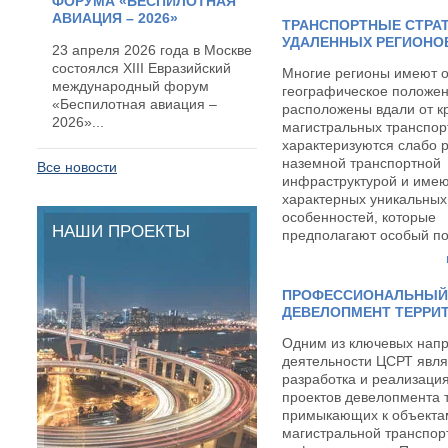
ФОРУМА «БЕСПИЛОТНАЯ
АВИАЦИЯ – 2026»
ТРАНСПОРТНЫЕ СТРА
УДАЛЕННЫХ РЕГИОНО
23 апреля 2026 года в Москве
состоялся XIII Евразийский
Многие регионы имеют 
международный форум
географическое положен
«Беспилотная авиация –
расположены вдали от к
2026»...
магистральных транспор
характеризуются слабо 
наземной транспортной
Все новости
инфраструктурой и имею
характерных уникальных
особенностей, которые
НАШИ ПРОЕКТЫ
предполагают особый по
транспортному планиро
ПРОФЕССИОНАЛЬНЫЙ
ДЕВЕЛОПМЕНТ ТЕРРИ
Одним из ключевых нап
деятельности ЦСРТ явля
разработка и реализаци
проектов девелопмента 
примыкающих к объекта
магистральной транспор